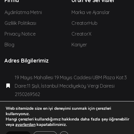
Firma
Ürün ve Servisler
Aydınlatma Metni
Marka ve Ajanslar
Gizlilik Politikası
CreatorHub
Privacy Notice
CreatorX
Blog
Kariyer
Adres Bilgilerimiz
19 Mayıs Mahallesi 19 Mayıs Caddesi UBM Plaza Kat:3
Daire:11 Şişli, İstanbul Mecidiyeköy Vergi Dairesi
2150269562
team@creatorden.com adresinden bize
Web sitemizde size en iyi deneyimi sunmak için çerezleri
kullanıyoruz.
ulaşabilirsiniz.
Hangi çerezleri kullandığımız hakkında daha fazla şey öğrenebilir
veya
ayarlardan
kapatabilirsiniz.