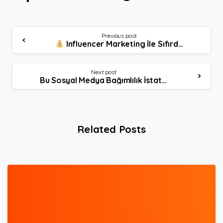
Continue
Previous post
Influencer Marketing İle Sıfırdan Multi Milyon Dolarlık İmparatorluk Kuran 4 Marka Hikayesi
Reading
Next post
Bu Sosyal Medya Bağımlılık İstatistikleri Zamanımızın Nereye Gittiğini Gösteriyor
Related Posts
3