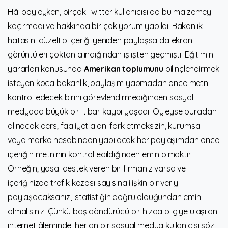
Hâl böyleyken, birçok Twitter kullanıcısı da bu malzemeyi
kaçırmadı ve hakkında bir çok yorum yapıldı. Bakanlık
hatasını düzeltip içeriği yeniden paylaşsa da ekran
görüntüleri çoktan alındığından iş işten geçmişti. Eğitimin
yararları konusunda
Amerikan toplumunu
bilinçlendirmek
isteyen koca bakanlık, paylaşım yapmadan önce metni
kontrol edecek birini görevlendirmediğinden sosyal
medyada büyük bir itibar kaybı yaşadı. Öyleyse buradan
alınacak ders; faaliyet alanı fark etmeksizin, kurumsal
veya marka hesabından yapılacak her paylaşımdan önce
içeriğin metninin kontrol edildiğinden emin olmaktır.
Örneğin; yasal destek veren bir firmanız varsa ve
içeriğinizde trafik kazası sayısına ilişkin bir veriyi
paylaşacaksanız, istatistiğin doğru olduğundan emin
olmalısınız. Çünkü baş döndürücü bir hızda bilgiye ulaşılan
internet âleminde, her an bir sosyal medya kullanıcısı söz