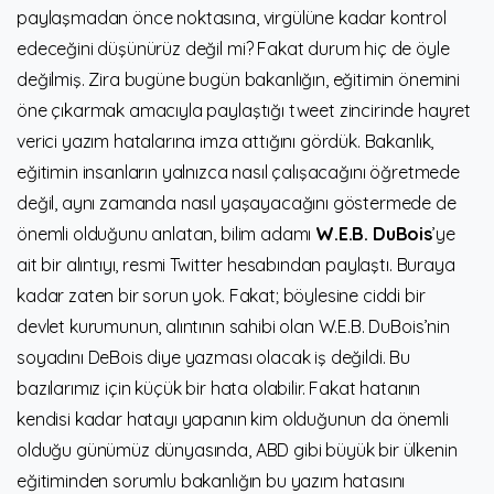
paylaşmadan önce noktasına, virgülüne kadar kontrol
edeceğini düşünürüz değil mi? Fakat durum hiç de öyle
değilmiş. Zira bugüne bugün bakanlığın, eğitimin önemini
öne çıkarmak amacıyla paylaştığı tweet zincirinde hayret
verici yazım hatalarına imza attığını gördük. Bakanlık,
eğitimin insanların yalnızca nasıl çalışacağını öğretmede
değil, aynı zamanda nasıl yaşayacağını göstermede de
önemli olduğunu anlatan, bilim adamı
W.E.B. DuBois
’ye
ait bir alıntıyı, resmi Twitter hesabından paylaştı. Buraya
kadar zaten bir sorun yok. Fakat; böylesine ciddi bir
devlet kurumunun, alıntının sahibi olan W.E.B. DuBois’nin
soyadını DeBois diye yazması olacak iş değildi. Bu
bazılarımız için küçük bir hata olabilir. Fakat hatanın
kendisi kadar hatayı yapanın kim olduğunun da önemli
olduğu günümüz dünyasında, ABD gibi büyük bir ülkenin
eğitiminden sorumlu bakanlığın bu yazım hatasını