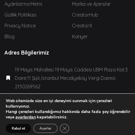
Aydınlatma Metni
Marka ve Ajanslar
Gizlilik Politikası
CreatorHub
Privacy Notice
CreatorX
Blog
Kariyer
Adres Bilgilerimiz
19 Mayıs Mahallesi 19 Mayıs Caddesi UBM Plaza Kat:3
Daire:11 Şişli, İstanbul Mecidiyeköy Vergi Dairesi
2150269562
team@creatorden.com adresinden bize
Web sitemizde size en iyi deneyimi sunmak için çerezleri
kullanıyoruz.
ulaşabilirsiniz.
Hangi çerezleri kullandığımız hakkında daha fazla şey öğrenebilir
veya
ayarlardan
kapatabilirsiniz.
GDPR çerez şeridini kapat
Kabul et
Ayarlar