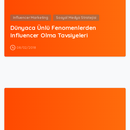
Influencer Marketing
Sosyal Medya Stratejisi
Dünyaca Ünlü Fenomenlerden
Influencer Olma Tavsiyeleri
08/02/2018
0