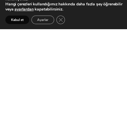
Hangi çerezleri kullandığımız hakkında daha fazla şey öğrenebilir
veya
ayarlardan
kapatabilirsiniz.
GDPR çerez şeridini kapat
Kabul et
Ayarlar
Influencer
Analiz
Kartlarıyla
Verin
Veriye
Dayalı
Kararlar
CreatorDen ile gerçekleştirdiğiniz işbirliklerinde influencer
seçimi yaparken sizlere sağladığımız Influencer Analiz
Kartlarıyla veriye dayalı kararlar verin.
Her dikeyden nano, micro, macro ve celebrity