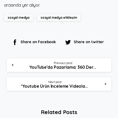
arasında yer alıyor.
sosyal medya
sosyal medya etkileşim
Share on Facebook
Share on twitter
Continue
Previous post
YouTube’da Pazarlama: 360 Derece Dönemi Çok Yakın!
Reading
Next post
‘Youtube Ürün İnceleme Videoları’ Kutu Açılımı
Related Posts