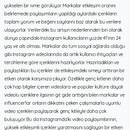
yükselen bir ivme görülüyor. Markalar etkileşim oranını
belirlemede paylaşımların yapıldığı aylardaki içeriklerin
toplam yorum ve beğeni sayılarını baz alarak bu verilere
ulaşıyorlar. Verilerdeki bu artışın nedenlerinden biri olarak
dünya çapındaki Instagram kullanıcıların yüzde 41’inin 24
yaş ve altı olması. Markalar da tüm sosyal ağlarda olduğu
gibi Instagram videolarında da artık kullanıcı ihtiyaçları ve
tercihlerine göre içeriklerini hazırlıyorlar. Hazırladıkları ve
paylaştıkları bu içerikler de etkileşimdeki ivmeyi arttıran bir
etken olarak karşımıza çıkıyor. Özellikle genç kitlenin daha
çok hap bilgiler içeren videolara ve popüler kültüre dayalı
videolu içeriklere ilgisinin git gide arttığını bilen markalar ve
influencer’lar onların dikkatini çeken çalışmalarla uyumlu
video içerikleri paylaşarak genç kitleyle daha çok
buluşuyor. Bu da Instagramda’ki video paylaşımlarının,
yüksek etkileşimli içerikler yaratmasını sağlayan bir etken