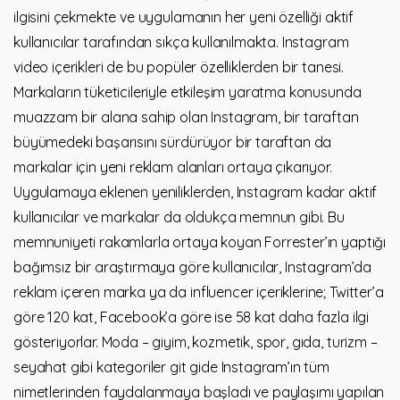
ilgisini çekmekte ve uygulamanın her yeni özelliği aktif
kullanıcılar tarafından sıkça kullanılmakta. Instagram
video içerikleri de bu popüler özelliklerden bir tanesi.
Markaların tüketicileriyle etkileşim yaratma konusunda
muazzam bir alana sahip olan Instagram, bir taraftan
büyümedeki başarısını sürdürüyor bir taraftan da
markalar için yeni reklam alanları ortaya çıkarıyor.
Uygulamaya eklenen yeniliklerden, Instagram kadar aktif
kullanıcılar ve markalar da oldukça memnun gibi. Bu
memnuniyeti rakamlarla ortaya koyan Forrester’ın yaptığı
bağımsız bir araştırmaya göre kullanıcılar, Instagram’da
reklam içeren marka ya da influencer içeriklerine; Twitter’a
göre 120 kat, Facebook’a göre ise 58 kat daha fazla ilgi
gösteriyorlar. Moda – giyim, kozmetik, spor, gıda, turizm –
seyahat gibi kategoriler git gide Instagram’ın tüm
nimetlerinden faydalanmaya başladı ve paylaşımı yapılan