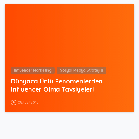
3
Influencer Marketing
Sosyal Medya Stratejisi
Dünyaca Ünlü Fenomenlerden
Influencer Olma Tavsiyeleri
08/02/2018