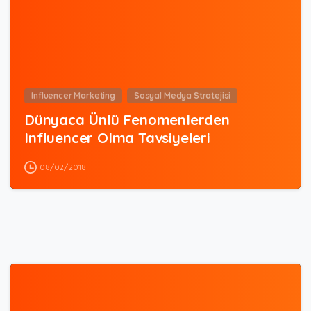
Influencer Marketing
Sosyal Medya Stratejisi
Dünyaca Ünlü Fenomenlerden
Influencer Olma Tavsiyeleri
08/02/2018
0