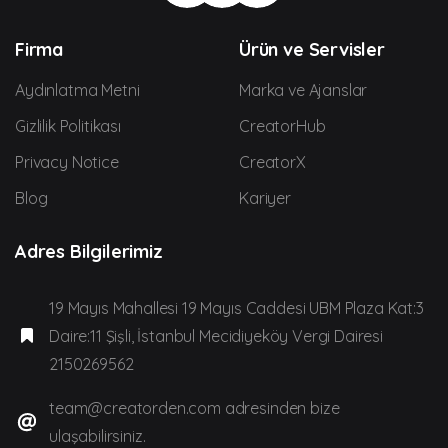
Firma
Ürün ve Servisler
Aydınlatma Metni
Marka ve Ajanslar
Gizlilik Politikası
CreatorHub
Privacy Notice
CreatorX
Blog
Kariyer
Adres Bilgilerimiz
19 Mayıs Mahallesi 19 Mayıs Caddesi UBM Plaza Kat:3
Daire:11 Şişli, İstanbul Mecidiyeköy Vergi Dairesi
2150269562
team@creatorden.com adresinden bize
ulaşabilirsiniz.