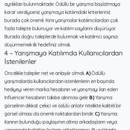
ayrılıkları bulunmaktadır. Ödüllü bir yarışma başlatmaya
karar verdiyseniz yarışmaya katılımdaki kriterleriniz
burada çok önemli. Kimi yarışmalar katılımcılardan çok
fazla talepte bulunuyor ve katılım sayılarını düşürüyor.
Burada doğru taleplerde bulunmak ve katılımcı sayınızı
düşürmemek ilk hedefiniz olmalı.
4 – Yarışmaya Katılımda Kullanıcılardan
İstenilenler
Öncelikle talepler net ve anlaşılır olmalı.
A)
Ödüllü
yarışmalarda kullanıcılardan istenilenlerin en başında
hediyeyi veren marka hesabının ve yarışmayı ilan eden
Influencer hesabının takibe alınması gelir.
B)
Yarışma
görselinin dikkat çekici ve ödülü anlatır nitelikte kaliteli bir
görsel olması da önemli noktalardan biridir.
C)
Yarışma
ilanının bulunduğu paylaşımın altına arkadaşların veya
yarışmada belirtilen kişilerin etiketlenmesi. Bu noktada