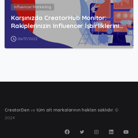
Influencer Marketing
Karşınızda CreatorHub Monitor:
Rakiplerinizin Influencer İşbirliklerini…
06/17/2022
CreatorDen
ve
tüm alt markalarının hakları saklıdır.
©
2024