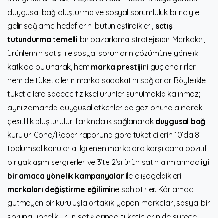
duygusal bağ oluşturma ve sosyal sorumluluk bilinciyle
gelir sağlama hedeflerini bütünleştirdikleri,
satış
tutundurma temelli
bir pazarlama stratejisidir. Markalar,
ürünlerinin satışı ile sosyal sorunların çözümüne yönelik
katkıda bulunarak, hem
marka prestiji
ni güçlendirirler
hem de tüketicilerin marka sadakatini sağlarlar. Böylelikle
tüketicilere sadece fiziksel ürünler sunulmakla kalınmaz;
aynı zamanda duygusal etkenler de göz önüne alınarak
çeşitlilik oluşturulur, farkındalık sağlanarak
duygusal bağ
kurulur. Cone/Roper raporuna göre tüketicilerin 10’da 8’i
toplumsal konularla ilgilenen markalara karşı daha pozitif
bir yaklaşım sergilerler ve 3’te 2’si ürün satın alımlarında
iyi
bir amaca yönelik kampanyalar
ile alışageldikleri
markaları değiştirme eğilimi
ne sahiptirler. Kâr amacı
gütmeyen bir kuruluşla ortaklık yapan markalar, sosyal bir
soruna yönelik ürün satışlarında tüketicilerin de sürece