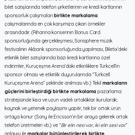
bilet satışlarında telefon şirketlerinin ve kredi kartlarının
sponsorluk çalışmaları
birlikte markalama
çalışmalarında en çok karşımıza çıkan örnekler
arasındadır. (Rihanna konserinin Bonus Card
sponsorluğunda gerçekleşmesi, Sonisphere müzik
festivalinin Akbank sponsorluğunda yapılması, Biletix’deki
etkinlik bilet satışlarında bazı kredi kartlarına özel
indirimler, Kuruçeşme Arena’daki etkinliklere Turkcell’in
sponsor olması ve etkinlik duyurularında “Turkcell
Kuruçeşme Arena” şeklinde anılması vb.) Tekil
markaların
güçlerini birleştirdiği birlikte markalama
pazarlama
stratejisinde kısa ve uzun vadeli ortaklıklar kurularak;
kaynak ve yetenek paylaşımı yapılır, tek bir ortak ürün
ortaya konur (Sony ile Ericsson’ın bir araya gelerek ortak
telefon üretmeleri vb.) ve “
Bir elin nesi var, iki elin sesi var.
”
anlayışı ile
markalar bütünleştirilerek birlikte