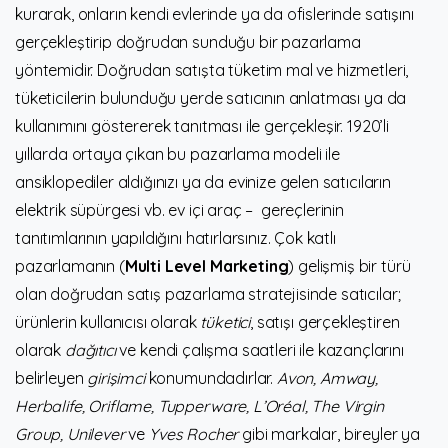
kurarak, onların kendi evlerinde ya da ofislerinde satışını
gerçekleştirip doğrudan sunduğu bir pazarlama
yöntemidir. Doğrudan satışta tüketim mal ve hizmetleri,
tüketicilerin bulunduğu yerde satıcının anlatması ya da
kullanımını göstererek tanıtması ile gerçekleşir. 1920’li
yıllarda ortaya çıkan bu pazarlama modeli ile
ansiklopediler aldığınızı ya da evinize gelen satıcıların
elektrik süpürgesi vb. ev içi araç – gereçlerinin
tanıtımlarının yapıldığını hatırlarsınız. Çok katlı
pazarlamanın (
Multi Level Marketing
) gelişmiş bir türü
olan doğrudan satış pazarlama stratejisinde satıcılar;
ürünlerin kullanıcısı olarak
tüketici
, satışı gerçekleştiren
olarak
dağıtıcı
ve kendi çalışma saatleri ile kazançlarını
belirleyen
girişimci
konumundadırlar.
Avon, Amway,
Herbalife, Oriflame, Tupperware, L’Oréal, The Virgin
Group, Unilever
ve
Yves Rocher
gibi markalar, bireyler ya