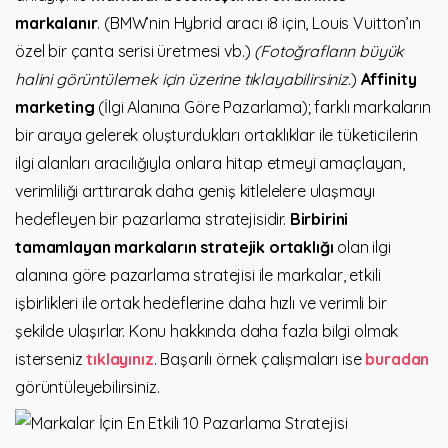
markalanır
. (BMW’nin Hybrid aracı i8 için, Louis Vuitton’ın
özel bir çanta serisi üretmesi vb.)
(Fotoğrafların büyük
halini görüntülemek için üzerine tıklayabilirsiniz.
)
Affinity
marketing
(İlgi Alanına Göre Pazarlama); farklı markaların
bir araya gelerek oluşturdukları ortaklıklar ile tüketicilerin
ilgi alanları aracılığıyla onlara hitap etmeyi amaçlayan,
verimliliği arttırarak daha geniş kitlelelere ulaşmayı
hedefleyen bir pazarlama stratejisidir.
Birbirini
tamamlayan markaların stratejik ortaklığı
olan ilgi
alanına göre pazarlama stratejisi ile markalar, etkili
işbirlikleri ile ortak hedeflerine daha hızlı ve verimli bir
şekilde ulaşırlar. Konu hakkında daha fazla bilgi olmak
isterseniz
tıklayınız
. Başarılı örnek çalışmaları ise
buradan
görüntüleyebilirsiniz.