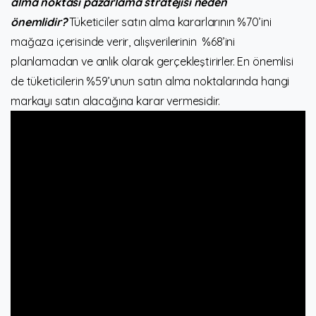
alma noktası pazarlama stratejisi neden
önemlidir?
Tüketiciler satın alma kararlarının %70’ini
mağaza içerisinde verir, alışverilerinin %68’ini
planlamadan ve anlık olarak gerçekleştirirler. En önemlisi
de tüketicilerin %59’unun satın alma noktalarında hangi
markayı satın alacağına karar vermesidir.