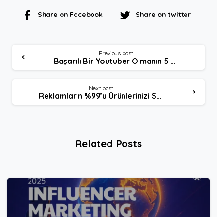
Share on Facebook
Share on twitter
Continue
Previous post
Başarılı Bir Youtuber Olmanın 5 Püf Noktası
Reading
Next post
Reklamların %99’u Ürünlerinizi Satmıyor
Related Posts
1
9