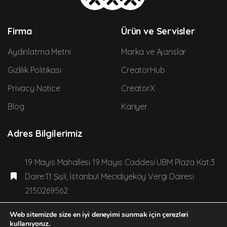
Firma
Ürün ve Servisler
Aydınlatma Metni
Marka ve Ajanslar
Gizlilik Politikası
CreatorHub
Privacy Notice
CreatorX
Blog
Kariyer
Adres Bilgilerimiz
19 Mayıs Mahallesi 19 Mayıs Caddesi UBM Plaza Kat:3
Daire:11 Şişli, İstanbul Mecidiyeköy Vergi Dairesi
2150269562
team@creatorden.com adresinden bize
Web sitemizde size en iyi deneyimi sunmak için çerezleri
kullanıyoruz.
ulaşabilirsiniz.